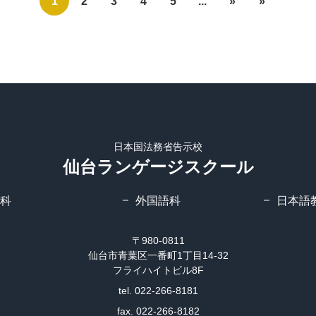
1
2
3
4
5
...
»
»
日本国法務省告示校
仙台ランゲージスクール
科
外国語科
日本語
〒980-0811
仙台市青葉区一番町1丁目14-32
フライハイトビル8F
tel. 022-266-8181
fax. 022-266-8182